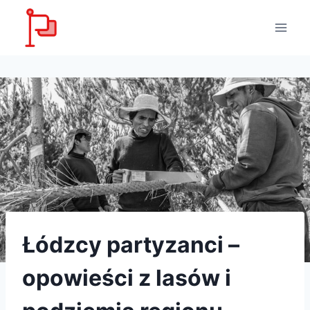
Przejdź
do
treści
Łódzcy partyzanci –
opowieści z lasów i