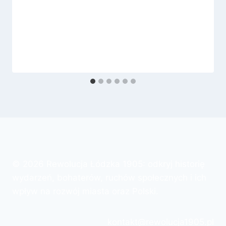
© 2026 Rewolucja Łódzka 1905: odkryj historię
wydarzeń, bohaterów, ruchów społecznych i ich
wpływ na rozwój miasta oraz Polski.
kontakt@rewolucja1905.pl