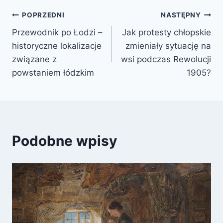
Nawigacja
POPRZEDNI
NASTĘPNY
Przewodnik po Łodzi –
Jak protesty chłopskie
wpisu
historyczne lokalizacje
zmieniały sytuację na
związane z
wsi podczas Rewolucji
powstaniem łódzkim
1905?
Podobne wpisy